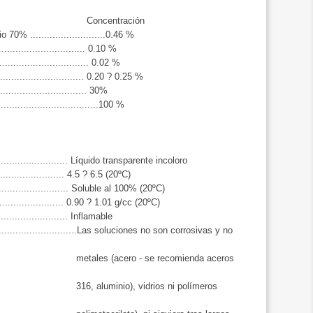
 Concentración
70% ...........................0.46 %
.............................. 0.10 %
.............................. 0.02 %
............................ 0.20 ? 0.25 %
............................... 30%
................................100 %
....................... Líquido transparente incoloro
..................... 4.5 ? 6.5 (20ºC)
......................... Soluble al 100% (20ºC)
......................... 0.90 ? 1.01 g/cc (20ºC)
......................... Inflamable
...........................Las soluciones no son corrosivas y no
ro - se recomienda aceros
), vidrios ni polímeros