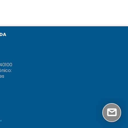
NDA
40100
ónico:
es
™