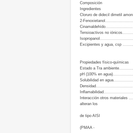
Composición
Ingredientes
Cloruro de didecil dimetil amonio 
2-Fenoxietanol........................
Cinamaldehído.........................
Tensioactivos no iónicos...........
Isopropanol............................
Excipientes y agua, csp ............
Propiedades físico-químicas
Estado a Tra ambiente.............
pH (100% en agua)...................
Solubilidad en agua................
Densidad.............................
Inflamabilidad........................
Interacción otros materiales ....
alteran los
metales (ace
de tipo AISI
316, aluminio
(PMAA -