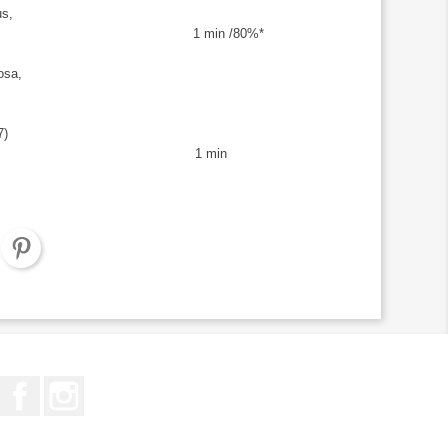
us,
us hirae) 1 min /80%*
osa,
7)
as aeruginosa 1 min
Facebook
Instagram