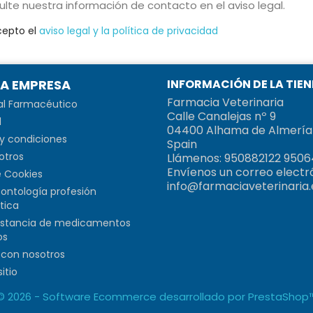
ulte nuestra información de contacto en el aviso legal.
cepto el
aviso legal y la política de privacidad
A EMPRESA
INFORMACIÓN DE LA TIE
Farmacia Veterinaria
al Farmacéutico
Calle Canalejas nº 9
l
04400 Alhama de Almería
y condiciones
Spain
otros
Llámenos:
950882122 9506
Envíenos un correo electr
e Cookies
info@farmaciaveterinaria.
ontología profesión
tica
istancia de medicamentos
os
con nosotros
itio
© 2026 - Software Ecommerce desarrollado por PrestaShop