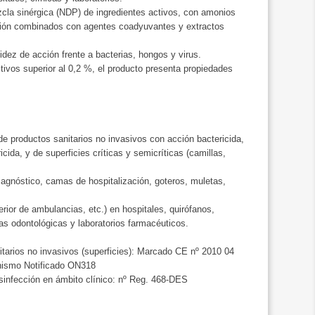
zcla sinérgica (NDP) de ingredientes activos, con amonios
ción combinados con agentes coadyuvantes y extractos
idez de acción frente a bacterias, hongos y virus.
tivos superior al 0,2 %, el producto presenta propiedades
de productos sanitarios no invasivos con acción bactericida,
icida, y de superficies críticas y semicríticas (camillas,
iagnóstico, camas de hospitalización, goteros, muletas,
erior de ambulancias, etc.) en hospitales, quirófanos,
cas odontológicas y laboratorios farmacéuticos.
tarios no invasivos (superficies): Marcado CE nº 2010 04
anismo Notificado ON318
infección en ámbito clínico: nº Reg. 468-DES