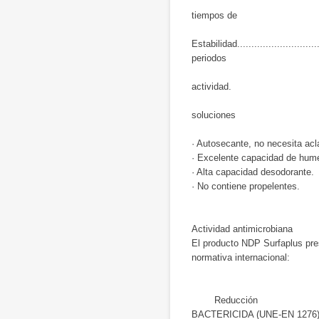
polimetacrilat
tiempos de
cont
Estabilidad.........................
periodos
prolongados (
actividad.
La luz solar n
soluciones
· Autosecante, no necesita acl
· Excelente capacidad de hum
· Alta capacidad desodorante.
· No contiene propelentes.
Actividad antimicrobiana
El producto NDP Surfaplus pres
normativa internacional:
Tiempo (m
Reducción
BACTERICIDA (UNE-EN 1276