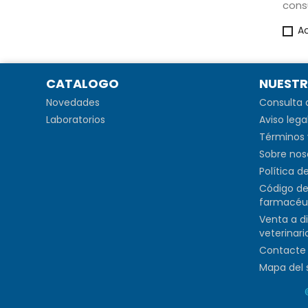
cons
A
CATALOGO
NUESTR
Novedades
Consulta 
Laboratorios
Aviso lega
Términos 
Sobre nos
Política d
Código de
farmacéu
Venta a d
veterinari
Contacte 
Mapa del s