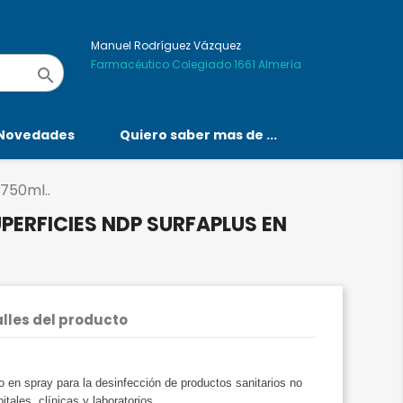
Manuel Rodríguez Vázquez
Farmacéutico Colegiado 1661 Almería

Novedades
Quiero saber mas de ...
750ml..
PERFICIES NDP SURFAPLUS EN
lles del producto
 en spray para la desinfección de productos sanitarios no
itales, clínicas y laboratorios.