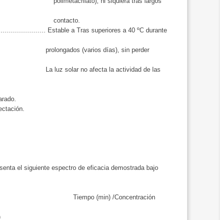
o), ni siquiera tras largos
acto.
........................... Estable a Tras superiores a 40 ºC durante
varios días), sin perder
o afecta la actividad de las
arado.
ectación.
enta el siguiente espectro de eficacia demostrada bajo
in) /Concentración
)