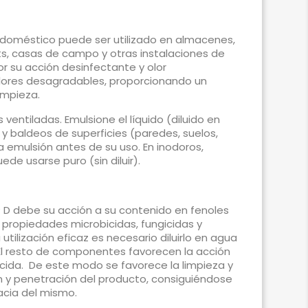
 doméstico puede ser utilizado en almacenes,
ets, casas de campo y otras instalaciones de
or su acción desinfectante y olor
olores desagradables, proporcionando un
impieza.
ventiladas. Emulsione el líquido (diluido en
 y baldeos de superficies (paredes, suelos,
a emulsión antes de su uso. En inodoros,
puede usarse puro (sin diluir).
 D debe su acción a su contenido en fenoles
e propiedades microbicidas, fungicidas y
utilización eficaz es necesario diluirlo en agua
 El resto de componentes favorecen la acción
cida. De este modo se favorece la limpieza y
 y penetración del producto, consiguiéndose
acia del mismo.