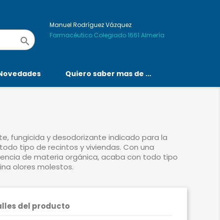
Manuel Rodríguez Vázquez
Farmacéutico Colegiado 1661 Almería

Novedades
Quiero saber mas de ...
e, fungicida y desodorizante indicado para la
todo tipo de recintos y viviendas. Con una
sencia de materia orgánica, acaba con todo tipo
ina olores molestos.
lles del producto