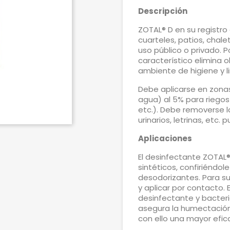
Descripción
ZOTAL® D en su registro
cuarteles, patios, chal
uso público o privado. P
característico elimina 
ambiente de higiene y l
Debe aplicarse en zonas 
agua) al 5% para riegos
etc.). Debe removerse l
urinarios, letrinas, etc. 
Aplicaciones
El desinfectante ZOTAL®
sintéticos, confiriéndol
desodorizantes. Para su 
y aplicar por contacto.
desinfectante y bacteri
asegura la humectación
con ello una mayor efic