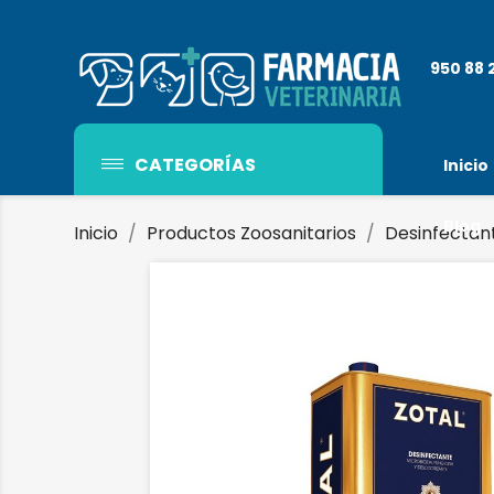
950 88 21
CATEGORÍAS
Inicio
Blog
Inicio
Productos Zoosanitarios
Desinfectan