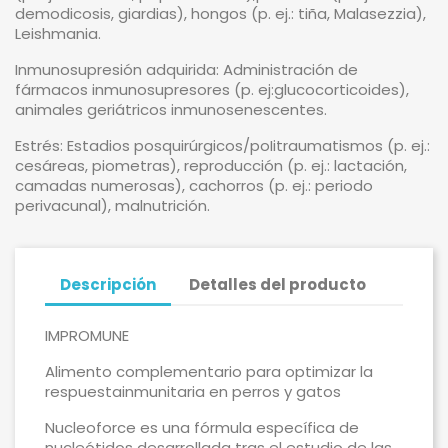
demodicosis, giardias), hongos (p. ej.: tiña, Malasezzia),
Leishmania.
Inmunosupresión adquirida: Administración de
fármacos inmunosupresores (p. ej:glucocorticoides),
animales geriátricos inmunosenescentes.
Estrés: Estadios posquirúrgicos/poIitraumatismos (p. ej.:
cesáreas, piometras), reproducción (p. ej.: lactación,
camadas numerosas), cachorros (p. ej.: periodo
perivacunal), malnutrición.
Descripción
Detalles del producto
IMPROMUNE
Alimento complementario para optimizar la
respuestainmunitaria en perros y gatos
Nucleoforce es una fórmula específica de
nucleótidos desarrollada tras el estudio de las